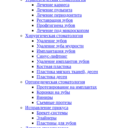
Лечение кариеса
Лечение пульпита
Лечение периодонтита
Реставрация зубов
Профгигиена зубов
Лечение под микроскопом
Хирургическая стоматология
Удаление зубов
Удаление зуба мудрости
Имплантация зубов
Синус-лифтинг
Удаление имплантов зубов
Костная пластика
Пластика мягких тканей, десен
Пластика десен
Ортопедическая стоматология
Протезирование на имплантах
Коронки на зубы
Виниры
Съемные протезы
Исправление прикуса
Брекет-системы
Элайнеры
Пластины для зубов