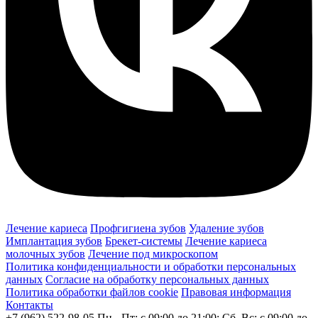
Лечение кариеса
Профгигиена зубов
Удаление зубов
Имплантация зубов
Брекет-системы
Лечение кариеса
молочных зубов
Лечение под микроскопом
Политика конфиденциальности и обработки персональных
данных
Согласие на обработку персональных данных
Политика обработки файлов cookie
Правовая информация
Контакты
+7 (962) 522-98-05
Пн - Пт: c 09:00 до 21:00; Сб, Вс: c 09:00 до